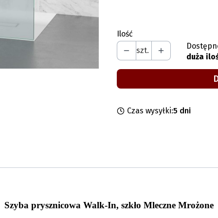
Wybierz
Ilość
Dostępn
szt.
duża ilo
Czas wysyłki:
5 dni
Szyba prysznicowa Walk-In, szkło Mleczne Mrożone