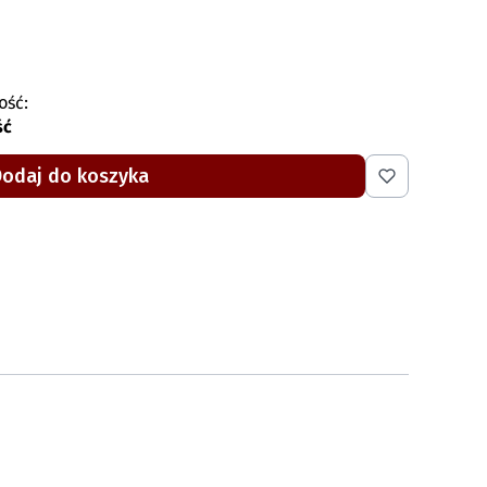
ość:
ść
Dodaj do koszyka