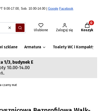
T 9.00-17.00, Sob. 10.00-14.00 |
Google
Facebook
Produkty w ko
Wyczyść
Szukaj
Ulubione
Zaloguj się
Koszyk
wi szklane
Armatura
Toalety WC i Kompakty WC
S
a 1/3, budynek E
oty 10.00-14.00
eń.
a czarny mat
rysznicowa Bezprofilowa Walk-