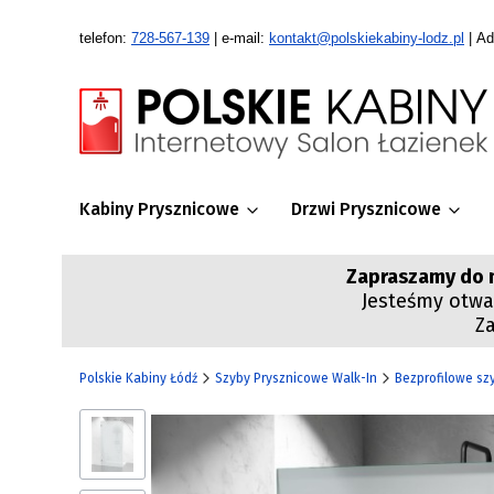
telefon:
728-567-139
| e-mail:
kontakt@polskiekabiny-lodz.pl
| Ad
Kabiny Prysznicowe
Drzwi Prysznicowe
Zapraszamy do n
Jesteśmy otwar
Z
Polskie Kabiny Łódź
Szyby Prysznicowe Walk-In
Bezprofilowe sz