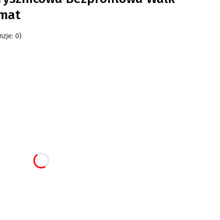
 mat
zje: 0)
:
 różnić się ceną
rysznicowej