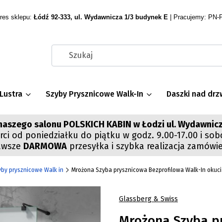
res sklepu:
Łódź 92-333, ul. Wydawnicza 1/3 budynek E
| Pracujemy: PN-P
Lustra
Szyby Prysznicowe Walk-In
Daszki nad drz
aszego salonu POLSKICH KABIN w Łodzi ul. Wydawnicz
ci od poniedziałku do piątku w godz. 9.00-17.00 i sob
awsze
DARMOWA
przesyłka i szybka realizacja zamówi
yby prysznicowe Walk in
Mrożona Szyba prysznicowa Bezprofilowa Walk-In okuci
Glassberg & Swiss
Mrożona Szyba p