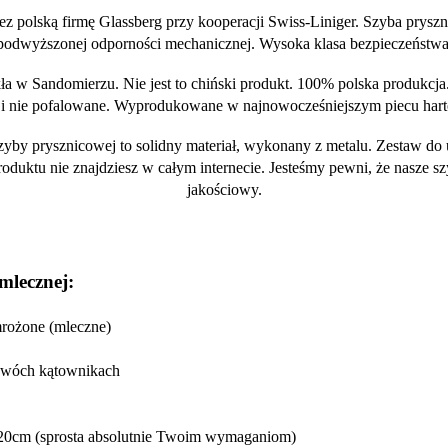
 polską firmę Glassberg przy kooperacji Swiss-Liniger. Szyba prysz
podwyższonej odporności mechanicznej. Wysoka klasa bezpieczeństwa
a w Sandomierzu. Nie jest to chiński produkt. 100% polska produkcja. 
te i nie pofalowane. Wyprodukowane w najnowocześniejszym piecu ha
szyby prysznicowej to solidny materiał, wykonany z metalu. Zestaw do 
roduktu nie znajdziesz w całym internecie. Jesteśmy pewni, że nasze 
jakościowy.
mlecznej:
rożone (mleczne)
dwóch kątownikach
20cm (sprosta absolutnie Twoim wymaganiom)