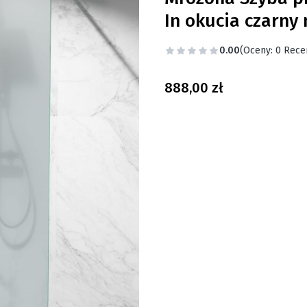
In okucia czarny
0.00
(Oceny: 0 Recen
Cena
888,00 zł
Wybierz wariant produktu
Poszczególne warianty mogą
*
Wybierz szerokość szyby p
Wybierz
*
Wspornik górny
Wybierz
*
Gwarancja