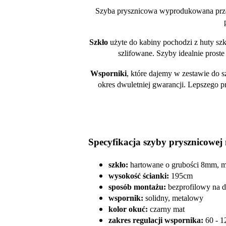
Szyba prysznicowa wyprodukowana przez
Szkło
użyte do kabiny pochodzi z huty szkł
szlifowane. Szyby idealnie pros
Wsporniki
, które dajemy w zestawie do 
okres dwuletniej gwarancji. Lepszego p
Specyfikacja szyby prysznicowej 
szkło:
hartowane o grubości 8mm, m
wysokość ścianki:
195cm
sposób montażu:
bezprofilowy na 
wspornik:
solidny, metalowy
kolor okuć:
czarny mat
zakres regulacji wspornika:
60 - 1