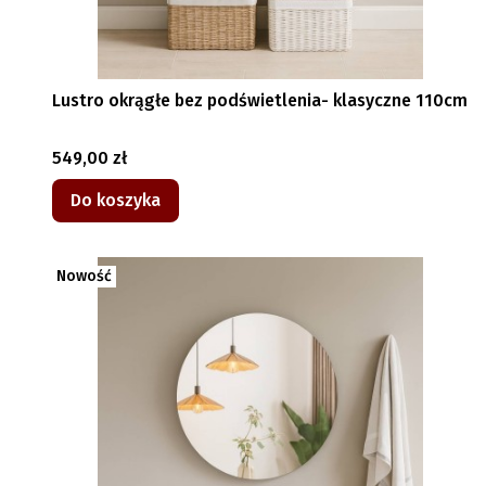
Lustro okrągłe bez podświetlenia- klasyczne 110cm
Cena
549,00 zł
Do koszyka
Nowość