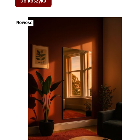
Do koszyka
Nowość