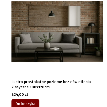
Lustro prostokątne poziome bez oświetlenia-
klasyczne 100x120cm
Cena
824,00 zł
Do koszyka