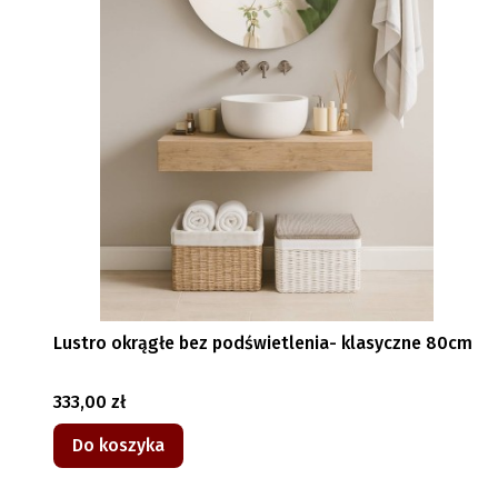
Lustro okrągłe bez podświetlenia- klasyczne 80cm
Cena
333,00 zł
Do koszyka