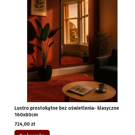
Lustro prostokątne bez oświetlenia- klasyczne
160x80cm
Cena
724,00 zł