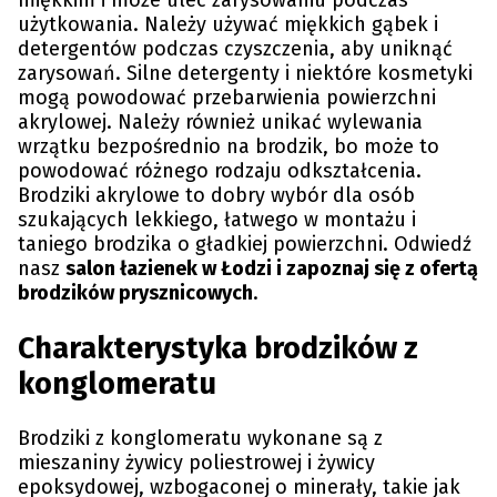
miękkim i może ulec zarysowaniu podczas
użytkowania. Należy używać miękkich gąbek i
detergentów podczas czyszczenia, aby uniknąć
zarysowań. Silne detergenty i niektóre kosmetyki
mogą powodować przebarwienia powierzchni
akrylowej. Należy również unikać wylewania
wrzątku bezpośrednio na brodzik, bo może to
powodować różnego rodzaju odkształcenia.
Brodziki akrylowe to dobry wybór dla osób
szukających lekkiego, łatwego w montażu i
taniego brodzika o gładkiej powierzchni. Odwiedź
nasz
salon łazienek w Łodzi i zapoznaj się z ofertą
brodzików prysznicowych
.
Charakterystyka brodzików z
konglomeratu
Brodziki z konglomeratu wykonane są z
mieszaniny żywicy poliestrowej i żywicy
epoksydowej, wzbogaconej o minerały, takie jak