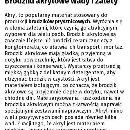
Brodziki akrylowe wady i zalety
Akryl to popularny materiał stosowany do
produkcji
brodzików prysznicowych
. Wyróżnia się
wieloma zaletami, które czynią go atrakcyjnym
wyborem dla wielu osób. Brodziki akrylowe są
znacznie lżejsze niż brodziki ceramiczne czy z
konglomeratu, co ułatwia ich transport i montaż.
Brodziki akrylowe mają gładką, przyjemną w
dotyku powierzchnię, która jest łatwa do
czyszczenia i konserwacji. Wystarczy przetrzeć ją
miękką gąbką z delikatnym detergentem, aby
utrzymać brodzik w czystości. Akryl jest
materiałem izolującym, co oznacza, że brodziki
akrylowe są przyjemnie ciepłe w dotyku, nawet w
chłodne dni. Małe zarysowania i uszkodzenia na
brodziku akrylowym można z łatwością naprawić
specjalnymi zestawami naprawczymi. Akryl mimo
wielu pozytywnych cech posiada również kilka
wad. Z racji tego, że akryl jest materiałem