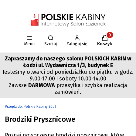
Otwórz wyszukiwarkę
Produkty w kos
Menu
Szukaj
Zaloguj się
Koszyk
Zapraszamy do naszego salonu POLSKICH KABIN w
Łodzi ul. Wydawnicza 1/3, budynek E
Jesteśmy otwarci od poniedziałku do piątku w godz.
9.00-17.00 i soboty 10.00-14.00
Zawsze
DARMOWA
przesyłka i szybka realizacja
zamówień.
Przejdź do:
Polskie Kabiny Łódź
Brodziki Prysznicowe
Poznaj nowoczesne brodziki prysznicowe, które