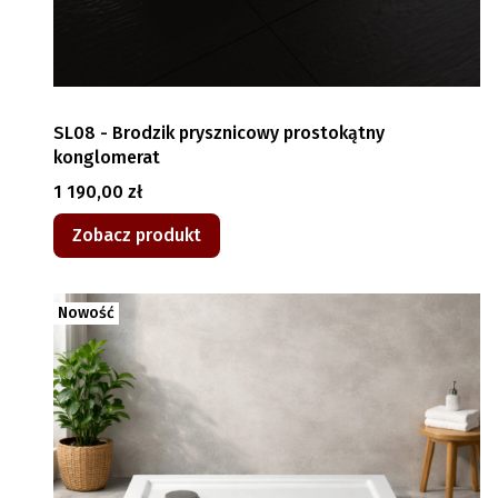
SL08 - Brodzik prysznicowy prostokątny
konglomerat
Cena
1 190,00 zł
Zobacz produkt
Nowość