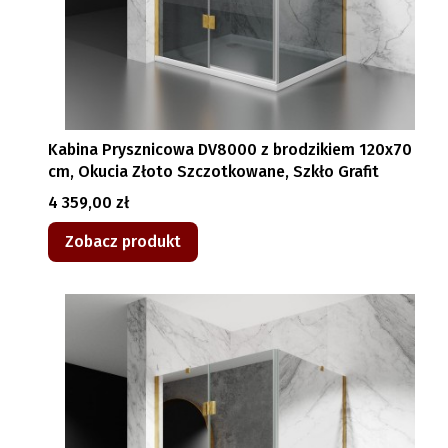
Kabina Prysznicowa DV8000 z brodzikiem 120x70
cm, Okucia Złoto Szczotkowane, Szkło Grafit
Cena
4 359,00 zł
Zobacz produkt