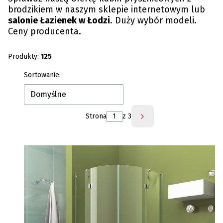
brodzikiem w naszym sklepie internetowym lub
salonie Łazienek w Łodzi
. Duży wybór modeli.
Ceny producenta.
Produkty:
125
Lista produktów
Sortowanie:
Domyślne
Strona
z 3
Następne produkty