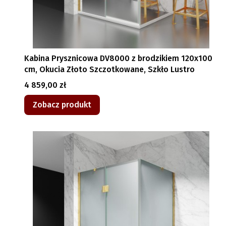
Kabina Prysznicowa DV8000 z brodzikiem 120x100
cm, Okucia Złoto Szczotkowane, Szkło Lustro
Cena
4 859,00 zł
Zobacz produkt