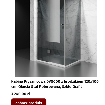
Kabina Prysznicowa DV8000 z brodzikiem 120x100
cm, Okucia Stal Polerowana, Szkło Grafit
Cena
3 240,00 zł
Zobacz produkt