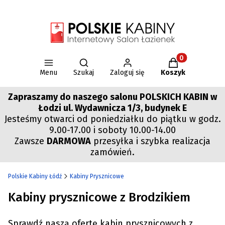
Otwórz wyszukiwarkę
Produkty w kos
Menu
Szukaj
Zaloguj się
Koszyk
Zapraszamy do naszego salonu POLSKICH KABIN w
Łodzi ul. Wydawnicza 1/3, budynek E
Jesteśmy otwarci od poniedziałku do piątku w godz.
9.00-17.00 i soboty 10.00-14.00
Zawsze
DARMOWA
przesyłka i szybka realizacja
zamówień.
Polskie Kabiny Łódź
Kabiny Prysznicowe
Kabiny prysznicowe z Brodzikiem
Sprawdź naszą ofertę kabin prysznicowych z