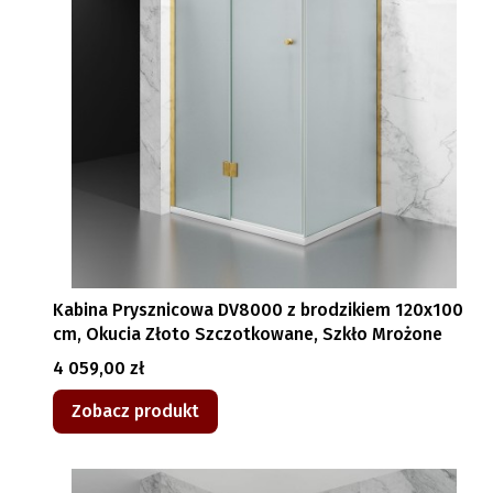
Kabina Prysznicowa DV8000 z brodzikiem 120x100
cm, Okucia Złoto Szczotkowane, Szkło Mrożone
Cena
4 059,00 zł
Zobacz produkt