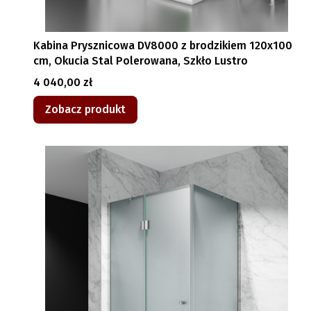
Kabina Prysznicowa DV8000 z brodzikiem 120x100
cm, Okucia Stal Polerowana, Szkło Lustro
Cena
4 040,00 zł
Zobacz produkt