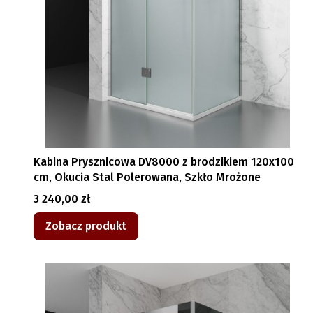
Kabina Prysznicowa DV8000 z brodzikiem 120x100
cm, Okucia Stal Polerowana, Szkło Mrożone
Cena
3 240,00 zł
Zobacz produkt