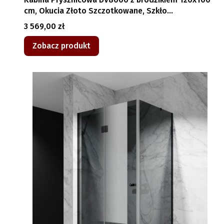
cm, Okucia Złoto Szczotkowane, Szkło
Transparentne
Cena
3 569,00 zł
Zobacz produkt