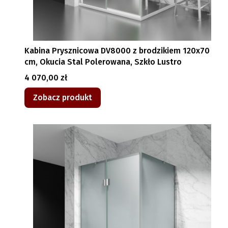
Kabina Prysznicowa DV8000 z brodzikiem 120x70
cm, Okucia Stal Polerowana, Szkło Lustro
Cena
4 070,00 zł
Zobacz produkt