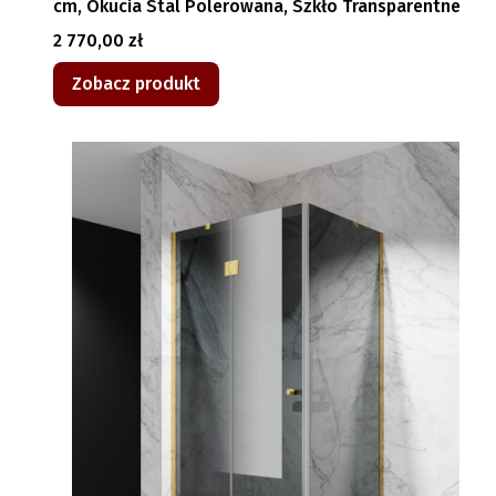
cm, Okucia Stal Polerowana, Szkło Transparentne
Cena
2 770,00 zł
Zobacz produkt