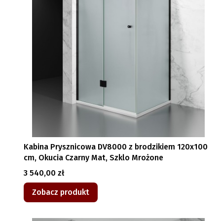
Kabina Prysznicowa DV8000 z brodzikiem 120x100
cm, Okucia Czarny Mat, Szklo Mrożone
Cena
3 540,00 zł
Zobacz produkt