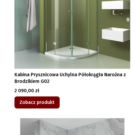
Kabina Prysznicowa Uchylna Półokrągła Narożna z
Brodzikiem G02
Cena
2 090,00 zł
Zobacz produkt