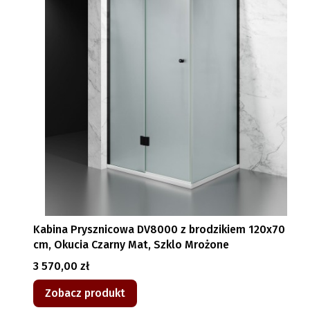
Kabina Prysznicowa DV8000 z brodzikiem 120x70
cm, Okucia Czarny Mat, Szklo Mrożone
Cena
3 570,00 zł
Zobacz produkt