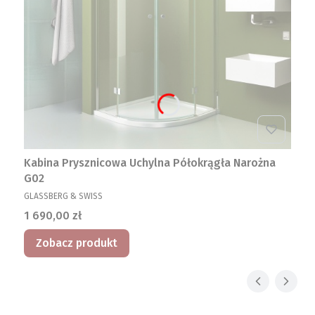
Kabina Prysznicowa Uchylna Półokrągła Narożna
G02
PRODUCENT
GLASSBERG & SWISS
Cena
1 690,00 zł
Zobacz produkt