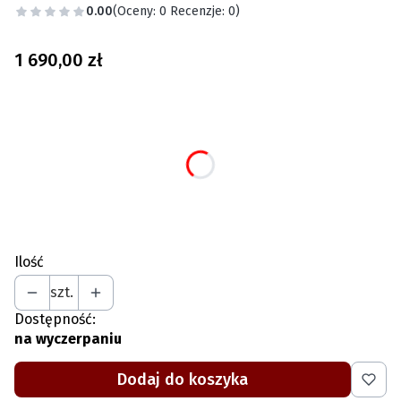
0.00
(Oceny: 0 Recenzje: 0)
Cena
1 690,00 zł
Wybierz wariant produktu:
Poszczególne warianty mogą różnić się ceną
*
Wybierz rozmiar
Wybierz
Ilość
szt.
Dostępność:
na wyczerpaniu
Dodaj do koszyka