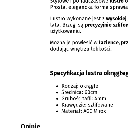
Stylowe i ponadczasowe
lustro 
Prosta, elegancka forma sprawia
Lustro wykonane jest z
wysokiej 
lata. Brzegi są
precyzyjnie szlif
użytkowaniu.
Można je powiesić w
łazience, pr
dodając wnętrzu lekkości.
Specyfikacja lustra okrągłe
Rodzaj: okrągłe
Średnica: 60cm
Grubość tafli: 4mm
Krawędzie: szlifowane
Materiał: AGC Mirox
Opinie