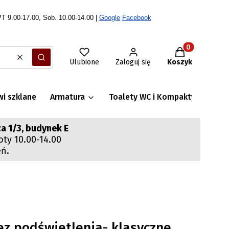
T 9.00-17.00, Sob. 10.00-14.00 |
Google
Facebook
Produkty w ko
Wyczyść
Szukaj
Ulubione
Zaloguj się
Koszyk
wi szklane
Armatura
Toalety WC i Kompakty WC
S
a 1/3, budynek E
oty 10.00-14.00
eń.
ez podświetlenia- klasyczne