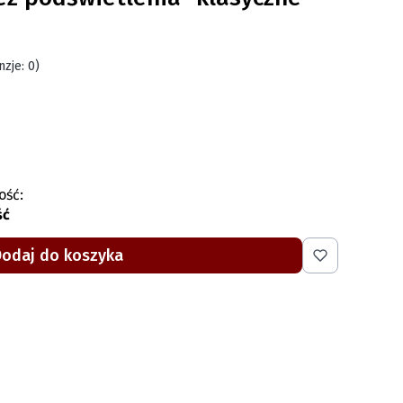
zje: 0)
ość:
ść
Dodaj do koszyka