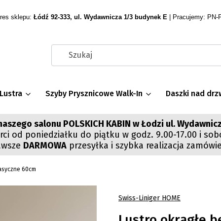
res sklepu:
Łódź 92-333, ul. Wydawnicza 1/3 budynek E
| Pracujemy: PN-P
Lustra
Szyby Prysznicowe Walk-In
Daszki nad drz
aszego salonu POLSKICH KABIN w Łodzi ul. Wydawnicz
ci od poniedziałku do piątku w godz. 9.00-17.00 i sob
awsze
DARMOWA
przesyłka i szybka realizacja zamówi
lasyczne 60cm
Swiss-Liniger HOME
Lustro okrągłe b