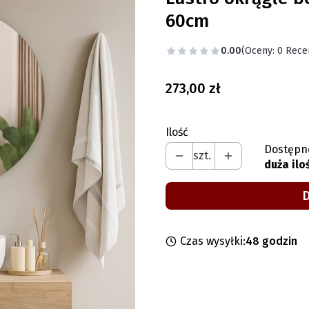
60cm
0.00
(Oceny: 0 Recen
Cena
273,00 zł
Ilość
Dostępn
szt.
duża ilo
Czas wysyłki:
48 godzin