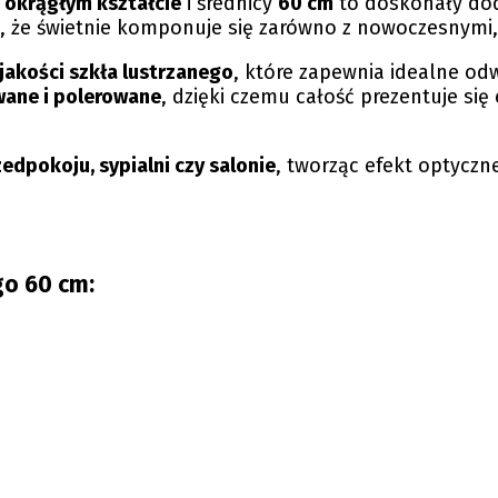
o okrągłym kształcie
i średnicy
60 cm
to doskonały dod
, że świetnie komponuje się zarówno z nowoczesnymi, 
jakości szkła lustrzanego
, które zapewnia idealne od
owane i polerowane
, dzięki czemu całość prezentuje się 
zedpokoju, sypialni czy salonie
, tworząc efekt optyczn
go 60 cm: