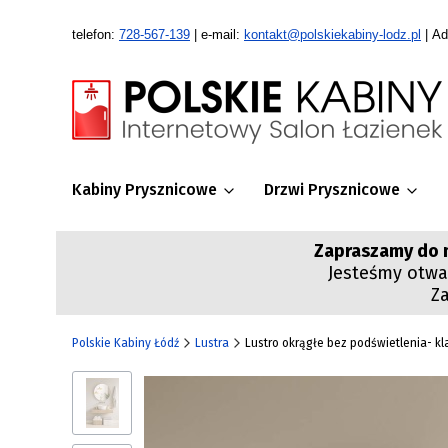
telefon:
728-567-139
| e-mail:
kontakt@polskiekabiny-lodz.pl
| Ad
Kabiny Prysznicowe
Drzwi Prysznicowe
Zapraszamy do n
Jesteśmy otwar
Z
Polskie Kabiny Łódź
Lustra
Lustro okrągłe bez podświetlenia- k