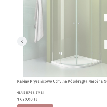
Kabina Prysznicowa Uchylna Półokrągła Narożna G
PRODUCENT
GLASSBERG & SWISS
Cena
1 690,00 zł