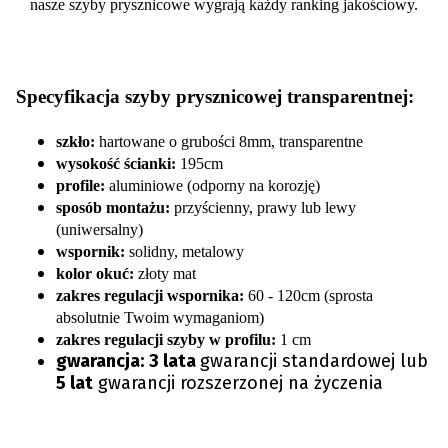
nasze szyby prysznicowe wygrają każdy ranking jakościowy.
Specyfikacja szyby prysznicowej transparentnej:
szkło:
hartowane o grubości 8mm, transparentne
wysokość ścianki:
195cm
profile:
aluminiowe (odporny na korozję)
sposób montażu:
przyścienny, prawy lub lewy
(uniwersalny)
wspornik:
solidny, metalowy
kolor okuć:
złoty mat
zakres regulacji wspornika:
60 - 120cm (sprosta
absolutnie Twoim wymaganiom)
zakres regulacji szyby w profilu:
1 cm
gwarancja:
3 lata
gwarancji standardowej lub
5 lat
gwarancji rozszerzonej na życzenia