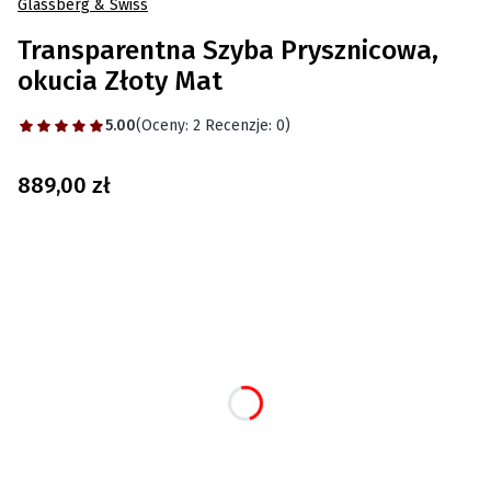
Glassberg & Swiss
Transparentna Szyba Prysznicowa,
okucia Złoty Mat
5.00
(Oceny: 2 Recenzje: 0)
Cena
889,00 zł
Wybierz wariant produktu:
Poszczególne warianty mogą różnić się ceną
*
Wybierz szerokość szyby prysznicowej
Wybierz
*
Wspornik górny
Wybierz