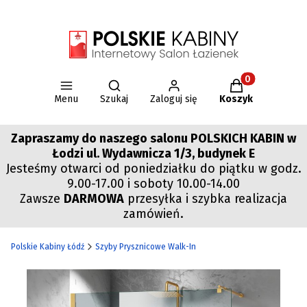
Otwórz wyszukiwarkę
Produkty w kos
Menu
Szukaj
Zaloguj się
Koszyk
Zapraszamy do naszego salonu POLSKICH KABIN w
Łodzi ul. Wydawnicza 1/3, budynek E
Jesteśmy otwarci od poniedziałku do piątku w godz.
9.00-17.00 i soboty 10.00-14.00
Zawsze
DARMOWA
przesyłka i szybka realizacja
zamówień.
Polskie Kabiny Łódź
Szyby Prysznicowe Walk-In