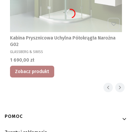
Kabina Prysznicowa Uchylna Półokrągła Narożna
G02
PRODUCENT
GLASSBERG & SWISS
Cena
1 690,00 zł
Zobacz produkt
Linki w stopce
POMOC