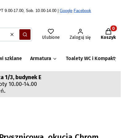
T 9.00-17.00, Sob. 10.00-14.00 |
Google
Facebook
Produkty w ko
Wyczyść
Szukaj
Ulubione
Zaloguj się
Koszyk
wi szklane
Armatura
Toalety WC i Kompakty WC
S
a 1/3, budynek E
oty 10.00-14.00
eń.
Prysznicowa, okucia Chrom