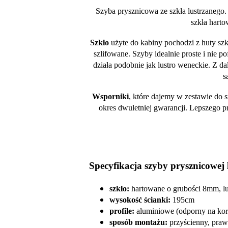
Szyba prysznicowa ze szkła lustrzanego
szkła hart
Szkło
użyte do kabiny pochodzi z huty szkł
szlifowane. Szyby idealnie proste i ni
działa podobnie jak lustro weneckie. Z dal
s
Wsporniki
, które dajemy w zestawie do 
okres dwuletniej gwarancji. Lepszego p
Specyfikacja szyby prysznicowej 
szkło:
hartowane o grubości 8mm, lu
wysokość ścianki:
195cm
profile:
aluminiowe (odporny na kor
sposób montażu:
przyścienny, praw