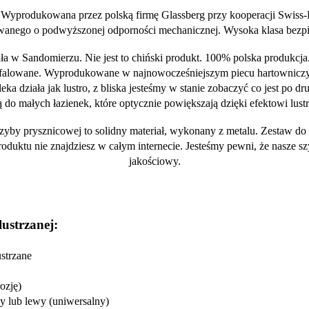
. Wyprodukowana przez polską firmę Glassberg przy kooperacji Swiss
owanego o podwyższonej odporności mechanicznej. Wysoka klasa bezp
a w Sandomierzu. Nie jest to chiński produkt. 100% polska produkcja. 
e pofalowane. Wyprodukowane w najnowocześniejszym piecu hartowniczy
eka działa jak lustro, z bliska jesteśmy w stanie zobaczyć co jest po d
ą do małych łazienek, które optycznie powiększają dzięki efektowi lustr
szyby prysznicowej to solidny materiał, wykonany z metalu. Zestaw do
roduktu nie znajdziesz w całym internecie. Jesteśmy pewni, że nasze 
jakościowy.
lustrzanej:
strzane
ozję)
y lub lewy (uniwersalny)