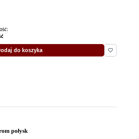
ość:
ść
Dodaj do koszyka
rom połysk