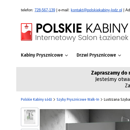
telefon:
728-567-139
| e-mail:
kontakt@polskiekabiny-lodz.pl
| Ad
Kabiny Prysznicowe
Drzwi Prysznicowe
Zapraszamy do n
Jesteśmy otwar
Z
Polskie Kabiny Łódź
Szyby Prysznicowe Walk-In
Lustrzana Szyba