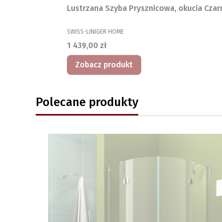
Lustrzana Szyba Prysznicowa, okucia Czar
PRODUCENT
SWISS-LINIGER HOME
Cena
1 439,00 zł
Zobacz produkt
Polecane produkty