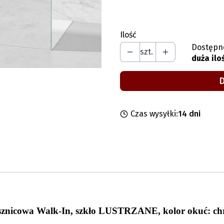
Wybierz
Ilość
Dostępn
szt.
duża ilo
Czas wysyłki:
14 dni
sznicowa Walk-In, szkło LUSTRZANE, kolor okuć: ch