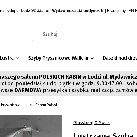
res sklepu:
Łódź 92-333, ul. Wydawnicza 1/3 budynek E
| Pracujemy: PN-P
Lustra
Szyby Prysznicowe Walk-In
Daszki nad drz
aszego salonu POLSKICH KABIN w Łodzi ul. Wydawnicz
ci od poniedziałku do piątku w godz. 9.00-17.00 i sob
awsze
DARMOWA
przesyłka i szybka realizacja zamówi
 Prysznicowa, okucia Chrom Połysk
Glassberg & Swiss
Lustrzana Szyba 