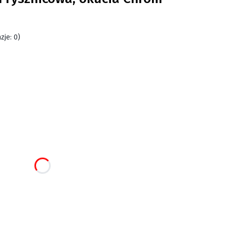
zje: 0)
:
 różnić się ceną
rysznicowej