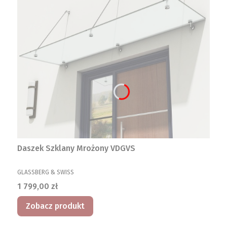
Daszek Szklany Mrożony VDGVS
PRODUCENT
GLASSBERG & SWISS
Cena
1 799,00 zł
Zobacz produkt