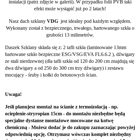
instalacji (patrz zdjęcie w galerii). W przypadku folii PVB taki
efekt może wystąpić już po 2 latach!
Nasz dach szklany
VDG
jest idealny pod każdym względem.
Wykonany został z bezpiecznego, trwałego, hartowanego szkła o
grubości 13 milimetrów.
Daszek Szklany składa się z: 2 tafli szkła (laminowane 13mm
hartowane szkło bezpieczne ESG/VSG/EVA FL6.6.2 ), dźwigary
ze stali nierdzewnej (dla tafli szkła od 120 do 200 cm znajdują się
dwa dźwigary a od 250 do 300 cm trzy dźwigary) i zestawu
mocujący - śruby i kołki do betonowych ścian.
Uwaga!
Jeśli planujesz montaż na ścianie z termoizolacją - np.
ocieplenie-stryropian 15cm - do montażu niezbędne będą
specjalne dystanse montażowe mocowane na kotwę
chemiczną - Możesz dodać je do zakupu zaznaczając powyżej
odpowiednią opcję. Otrzymasz wówczas komplet niezbędny