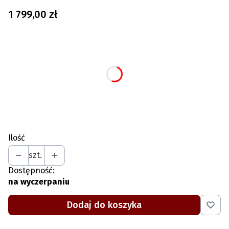
Cena
1 799,00 zł
Wybierz wariant produktu:
Poszczególne warianty mogą różnić się ceną
*
Rozmiar (w cm, szerokość x głębokość)
Wybierz
Ilość
szt.
Dostępność:
na wyczerpaniu
Dodaj do koszyka